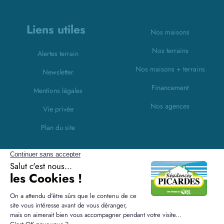
Liens utiles
Nos maisons
Nos terrains
Alertes terrain
Nos maisons + terrains
Newsletter
Financement
Mentions légales
Nos agences
Vie privée
Plan du site
Filiales