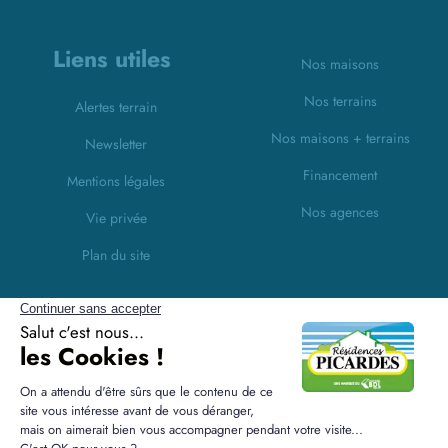
Liens utiles
Nos maisons
Nos terrains
Alertes terrain
Nos maisons + terrains
Newsletter
Financement
Mentions légales
Nos agences
Vie privée
Plan du site
Filiales