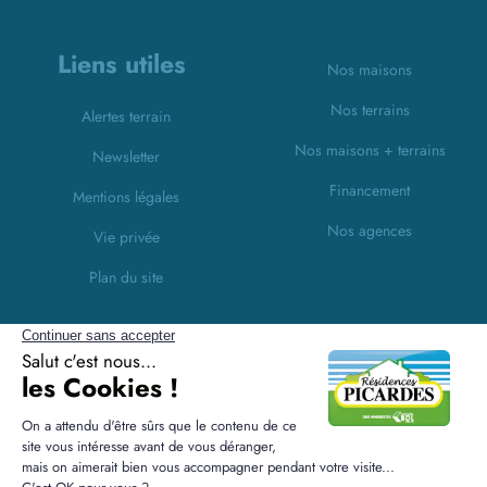
Liens utiles
Nos maisons
Nos terrains
Alertes terrain
Nos maisons + terrains
Newsletter
Financement
Mentions légales
Nos agences
Vie privée
Plan du site
Filiales