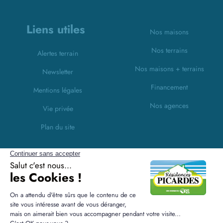
Liens utiles
Nos maisons
Nos terrains
Alertes terrain
Nos maisons + terrains
Newsletter
Financement
Mentions légales
Nos agences
Vie privée
Plan du site
Filiales