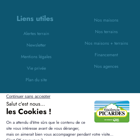
Liens utiles
Nos maisons
Nos terrains
Alertes terrain
Nos maisons + terrains
Newsletter
Financement
Mentions légales
Nos agences
Vie privée
Plan du site
Filiales