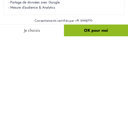
ENVOYER MA DEMANDE
protection par reCAPTCHA
Confidentialité
-
Conditions
Résidences Picardes est le 1er constructeur régional de
maisons individuelles dans la Picardie