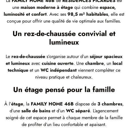
La
FAMILY HOME 46B
de
RÉSIDENCES PICARDES
est
une
maison moderne à étage
qui combine
espace,
luminosité et confort
. Avec ses
98,5 m² habitables
, elle est
conçue pour offrir une qualité de vie optimale aux familles.
Un rez-de-chaussée convivial et
lumineux
Le
rez-de-chaussée
s’organise autour d’un
séjour spacieux
et lumineux
avec
cuisine ouverte
. Une
chambre
, un
local
technique
et un
WC indépendant
viennent compléter ce
niveau pratique et chaleureux.
Un étage pensé pour la famille
À l’
étage
, la
FAMILY HOME 46B
dispose de
3 chambres
,
d’une
salle de bains
et d’un
WC séparé
. L’agencement
soigné de cet espace permet à chaque membre de la famille
de profiter d’un lieu confortable et apaisant.