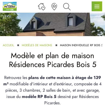
LLE GAMME
ACCUEIL
MODÈLES DE MAISONS
MAISON INDIVIDUELLE RP BOIS 5
Modèle et plan de maison
U SERVICE BDL EXTENSION
Résidences Picardes Bois 5
Retrouvez les
plans de cette maison à étage de 139
m²
modifiable d'intérieur et d'extérieur, composée de 4
pièces, 3 chambres, 2 salles de bain, et avec garage,
UX ARTICLES
issue du
modèle RP Bois 5
dessiné par Résidences
Picardes.