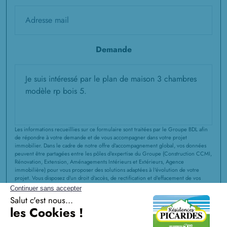
Demande
Les informations recueillies sur ce formulaire sont traitées par le Groupe BDL afin
de répondre à votre demande et de vous accompagner dans votre projet
immobilier. Dans le cadre de notre offre d'accompagnement global, vos données
peuvent être partagées entre les pôles d'expertise du Groupe (Construction CCMI,
Rénovation, Extension, Aménagements Intérieurs et Extérieurs, Agence
immobilière) pour vous proposer des solutions adaptées à l'évolution de votre
projet. Vous disposez d'un droit d'accès, de rectification et d'effacement de vos
données ou exercer votre droit à la limitation du traitement de vos données. Vous
pouvez également
vous opposer au partage de vos informations au sein du
Groupe
à des fins de prospection à tout moment. Vous pouvez exercer ces droits
et pour toute question sur le traitement de vos données, vous pouvez nous
contacter en écrivant à service communication@groupebdl.fr. Si vous estimez,
après nous avoir contactés, que vos droits « informatique et libertés » ne sont pas